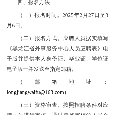
四、报名方法
（一）报名时间。202
5
年
2
月
27
日至
3
月6
日。
（二）报名方式。应聘人员据实填写
《黑龙江省外事服务中心人员
应聘
表》电
子版
并
提供本人身份证、毕业证
、
学位证
电子版一并
发
送
至指定邮箱。
（邮箱地址：
longjiangwaifu
@
163
.com）
（三）资格审查。
按照招聘条件对应